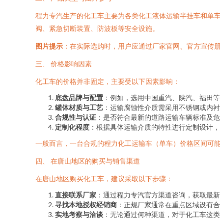
程力专汽生产的化工车主要为各类化工液体运输半挂车和单
阀、紧急切断装置、防波板等安全设施。
图片提示
：在实际选购时，用户应通过厂家官网、官方宣传
三、 价格影响因素
化工车的价格并非固定，主要受以下因素影响：
底盘品牌与配置
：例如，选用中国重汽、陕汽、福田等
罐体材质与工艺
：运输腐蚀性介质需采用不锈钢或内衬
合规性与认证
：是否符合最新的道路运输车辆标准及危
定制化程度
：根据具体运输介质的特性进行定制设计，
一般而言，一台合规的程力化工运输车（单车）价格区间可
四、 在唐山地区的购买与销售渠道
在唐山地区购买化工车，建议采取以下步骤：
直接联系厂家
：通过程力专汽官方渠道咨询，获取最新
寻找本地授权经销商
：正规厂家通常在重点区域设有合
实地考察与洽谈
：无论通过何种渠道，对于化工车这类