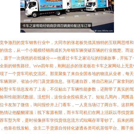
竞争激烈的货车销售行业中，大同市的张老板凭借其独特的互联网思维和
的信念，从一个小规模经销商成长为年销车辆突破百辆的行业翘楚。而这
，源于一次偶然的在线缘分——他通过卡车之家论坛的结缘故事，开拓了
全新的销售路径。\n\n四年前，刚刚起步的张老板在卡车之家网站上无意
现了一个货车司机交流区。那里聚集了来自全国各地的物流从业者，每天
车辆测评、省油小窍门及货源信息。张毛遂自荐，将自己刚从厂家拿到的
轻型卡车信息发布了上去，不仅贴出了车辆性能参数，还附带了真实的驾
验和性能测试数据。没想到，这份业余投稿竟火了。短短几周内，周围县
位卡友加了微信，询问报价并上门看车，一人竟当场订了两台车。这群网
热情让他醍醐灌顶：线下客源有限，而卡车司机们在网上活跃以寻找货源
荐车型为常，是时候像拼车学找货信息流方式吆喝存草零钞了。后来的两
，他靠在线发帖、业主二手货源自传转化渗透各类司机茶馆平台、圈子推