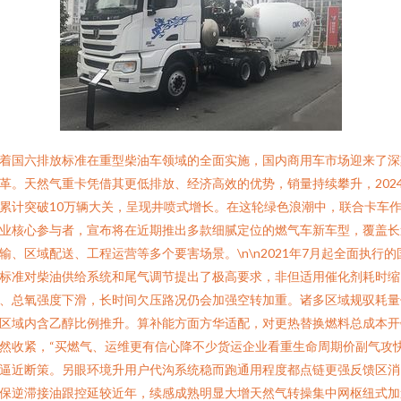
着国六排放标准在重型柴油车领域的全面实施，国内商用车市场迎来了深
革。天然气重卡凭借其更低排放、经济高效的优势，销量持续攀升，202
累计突破10万辆大关，呈现井喷式增长。在这轮绿色浪潮中，联合卡车
业核心参与者，宣布将在近期推出多款细腻定位的燃气车新车型，覆盖长
输、区域配送、工程运营等多个要害场景。\n\n2021年7月起全面执行的
标准对柴油供给系统和尾气调节提出了极高要求，非但适用催化剂耗时缩
、总氧强度下滑，长时间欠压路况仍会加强空转加重。诸多区域规驭耗量
区域内含乙醇比例推升。算补能方面方华适配，对更热替换燃料总成本开
然收紧，“买燃气、运维更有信心降不少货运企业看重生命周期价副气攻
逼近断策。另眼环境升用户代沟系统稳而跑通用程度都点链更强反馈区消
保逆滞接油跟控延较近年，续感成熟明显大增天然气转操集中网枢纽式加