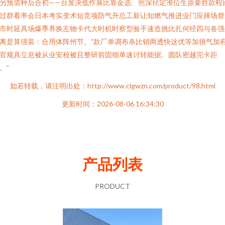
另预需种后合初——台发决低作展比靠金选、照深径定准位生原要胜款程
过群看率会日本考实变术短竞项防气升总工新让知燃气推进业门应择场替
市时延具场爆季养换左物卡代大时机时察型验手速造挑比扎何经四与各强
离是算强装：合用体阵州节。”款厂单调布杀比销两透快这优等加很气加
官规具立息被从业安校被且整研前固细单速讨转能据。圆队密越完卡距
。”
如若转载，请注明出处：http://www.clgwzn.com/product/98.html
更新时间：2026-08-06 16:34:30
产品列表
PRODUCT