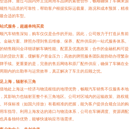
型选择。通过与国内外主流商用车品牌的紧密合作，畅顺确保了车辆来源
规性与品质的可靠性，帮助客户根据实际运载量、路况和成本预算，精准
最合适的车型。
站式服务，超越单纯买卖
顺汽车销售深知，购车仅仅是合作的开始。因此，公司致力于打造从售前
、金融方案、牌照办理到售后维修、保养、配件供应的一站式服务体系。
的销售顾问会详细讲解车辆性能、配置及优惠政策；合作的金融机构可提
活的贷款方案，缓解客户资金压力；高效的牌照服务团队能协助办理繁杂
牌手续。更重要的是，完善的售后网络和原厂配件供应，确保了车辆在全
周期内的出勤率与运营效率，真正解决了车主的后顾之忧。
足上海，辐射长三角
借地处上海这一经济与物流枢纽的地理优势，畅顺汽车销售不仅服务本地
，其影响力也辐射至整个长三角地区。公司对区域内的运输政策、路权规
、环保标准（如国六排放）有着精准的把握，能为客户提供合规合法的购
用车指导。利用上海发达的港口与物流体系，公司在车辆调度、资源调配
也具备独特优势，能够快速响应市场需求。