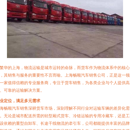
繁华的上海，物流运输是城市运转的命脉，而货车作为物流体系中的核心
，其销售与服务的重要性不言而喻。上海畅顺汽车销售公司，正是这一领
一家值得信赖的专业服务商，专注于货车销售，为各类企业与个人提供高
、可靠的运输解决方案。
业定位，满足多元需求
海畅顺汽车销售深耕货车市场，深刻理解不同行业对运输车辆的差异化需
。无论是城市配送所需的轻型厢式货车、冷链运输的专用冷藏车，还是工
设依赖的重型自卸车、长途干线物流的牵引车，公司都能提供丰富的品牌